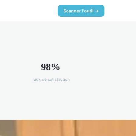
Scanner l'outil →
98%
Taux de satisfaction