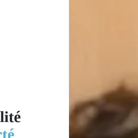
lité
rté