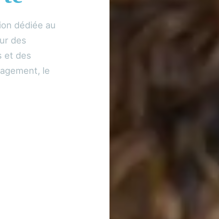
ion dédiée au
ur des
s et des
nagement, le