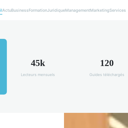
il
Actu
Business
Formation
Juridique
Management
Marketing
Services
45k
120
Lecteurs mensuels
Guides téléchargés