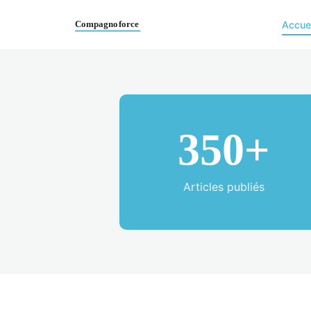
Accue
350+
Articles publiés