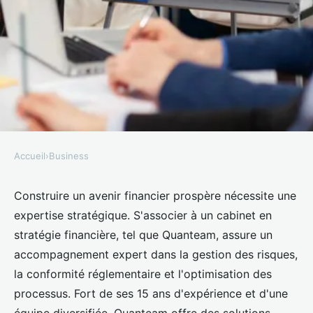
Accueil
›
Business
BUSINESS
Construisez votre avenir avec un
Construire un avenir financier prospère nécessite une
expertise stratégique. S'associer à un cabinet en
cabinet en stratégie financière
stratégie financière, tel que Quanteam, assure un
accompagnement expert dans la gestion des risques,
Théa
•
27 février 2025
•
4 min de lecture
la conformité réglementaire et l'optimisation des
processus. Fort de ses 15 ans d'expérience et d'une