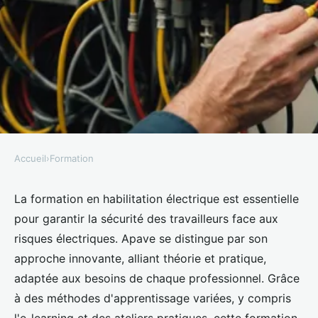
Accueil
›
Formation
FORMATION
Formation habilitation
La formation en habilitation électrique est essentielle
pour garantir la sécurité des travailleurs face aux
électrique : apprenez à agir en
risques électriques. Apave se distingue par son
sécurité
approche innovante, alliant théorie et pratique,
adaptée aux besoins de chaque professionnel. Grâce
Théa
•
28 mars 2025
•
3 min de lecture
à des méthodes d'apprentissage variées, y compris