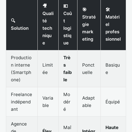
🎥
💶
🎯
🛠
Quali
Coû
Straté
Matéri
🔍
té
t
gie
el
Solution
tech
logi
mark
profes
niqu
stiq
eting
sionnel
e
ue
Productio
Trè
n interne
Limit
s
Ponct
Basiqu
(Smartph
ée
faib
uelle
e
one)
le
Freelance
Mo
Varia
Adapt
indépend
dér
Équipé
ble
able
ant
é
Agence
Maî
Haute
de
Élev
Intégr