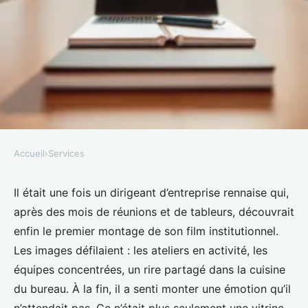
Accueil
›
Services
SERVICES
Les meilleurs conseils pour
Il était une fois un dirigeant d’entreprise rennaise qui,
après des mois de réunions et de tableurs, découvrait
produire un film d'entreprise à
enfin le premier montage de son film institutionnel.
Rennes
Les images défilaient : les ateliers en activité, les
équipes concentrées, un rire partagé dans la cuisine
Nicet
•
08/05/2026 10:59
•
8 min de lecture
du bureau. À la fin, il a senti monter une émotion qu’il