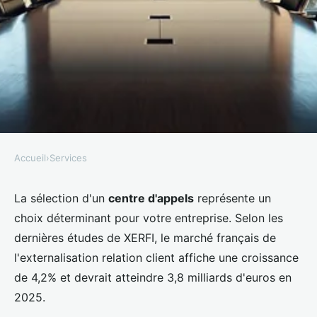
Accueil
›
Services
SERVICES
Choisir un call center : astuces
La sélection d'un
centre d'appels
représente un
choix déterminant pour votre entreprise. Selon les
pour optimiser votre sélection
dernières études de XERFI, le marché français de
l'externalisation relation client affiche une croissance
Théa
•
9 décembre 2025
•
7 min de lecture
de 4,2% et devrait atteindre 3,8 milliards d'euros en
2025.