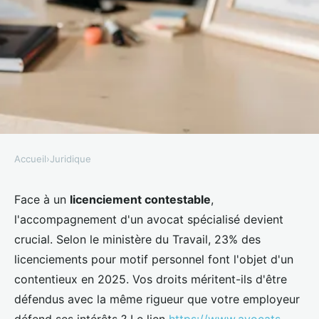
Accueil
›
Juridique
JURIDIQUE
Comprendre vos droits : avocat
Face à un
licenciement contestable
,
l'accompagnement d'un avocat spécialisé devient
licenciement à versailles
crucial. Selon le ministère du Travail, 23% des
licenciements pour motif personnel font l'objet d'un
Théa
•
19 novembre 2025
•
7 min de lecture
contentieux en 2025. Vos droits méritent-ils d'être
défendus avec la même rigueur que votre employeur