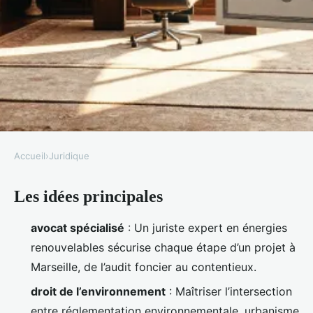
Accueil
›
Juridique
JURIDIQUE
Les idées principales
Top conseils pour sélectionner
un prénom avocat énergies
avocat spécialisé
: Un juriste expert en énergies
renouvelables à Marseille
renouvelables sécurise chaque étape d’un projet à
Marseille, de l’audit foncier au contentieux.
Léopoldine
•
06/05/2026 07:33
•
9 min de lecture
droit de l’environnement
: Maîtriser l’intersection
entre réglementation environnementale, urbanisme