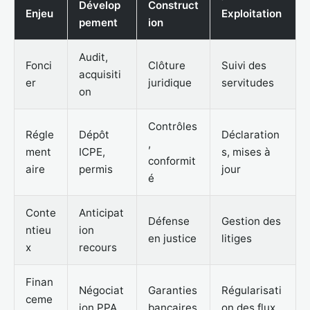
Dévelop
Construct
Enjeu
Exploitation
pement
ion
Audit,
Fonci
Clôture
Suivi des
acquisiti
er
juridique
servitudes
on
Contrôles
Régle
Dépôt
Déclaration
,
ment
ICPE,
s, mises à
conformit
aire
permis
jour
é
Conte
Anticipat
Défense
Gestion des
ntieu
ion
en justice
litiges
x
recours
Finan
Négociat
Garanties
Régularisati
ceme
ion PPA
bancaires
on des flux