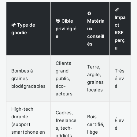
📏
♻️
Impa
🎯 Cible
Matéria
🌱 Type de
ct
privilégié
ux
goodie
RSE
e
conseill
perç
és
u
Clients
Terre,
Bombes à
grand
Très
argile,
graines
public,
élev
graines
biodégradables
éco-
é
locales
acteurs
High-tech
Cadres,
durable
Bois
freelance
Élev
(support
certifié,
s, tech-
é
smartphone en
liège
addicts