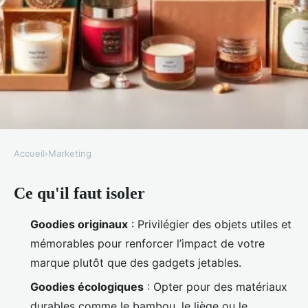
Accueil
›
Marketing
MARKETING
Ce qu'il faut isoler
Top 10 idées de goodies
originaux pour booster votre
Goodies originaux
: Privilégier des objets utiles et
marque
mémorables pour renforcer l’impact de votre
marque plutôt que des gadgets jetables.
Rémy
•
02/06/2026 11:21
•
10 min de lecture
Goodies écologiques
: Opter pour des matériaux
durables comme le bambou, le liège ou le