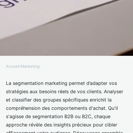
Accueil
›
Marketing
MARKETING
Segmentation marketing :
La segmentation marketing permet d’adapter vos
stratégies aux besoins réels de vos clients. Analyser
stratégies pour mieux
et classifier des groupes spécifiques enrichit la
comprendre vos clients
compréhension des comportements d'achat. Qu'il
s'agisse de segmentation B2B ou B2C, chaque
Théa
•
8 avril 2025
•
3 min de lecture
approche révèle des insights précieux pour cibler