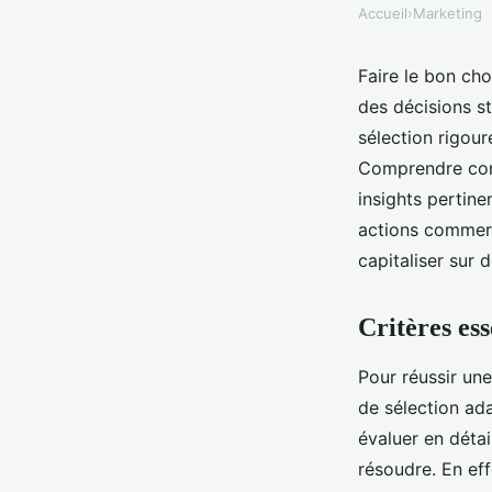
Accueil
›
Marketing
Faire le bon ch
des décisions s
sélection rigou
Comprendre comm
insights pertine
actions commerc
capitaliser sur 
Critères es
Pour réussir une
de sélection ad
évaluer en détai
résoudre. En ef