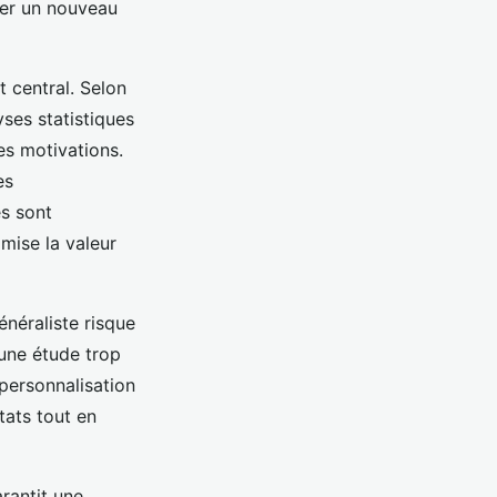
uer un nouveau
t central. Selon
ses statistiques
es motivations.
es
s sont
imise la valeur
énéraliste risque
’une étude trop
 personnalisation
tats tout en
rantit une