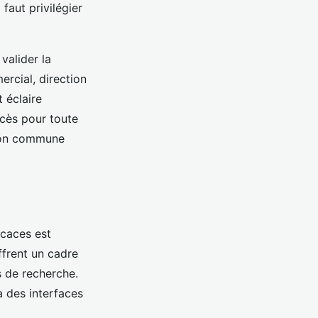
 faut privilégier
valider la
ercial, direction
 éclaire
ccès pour toute
sion commune
icaces est
ffrent un cadre
s de recherche.
a des interfaces