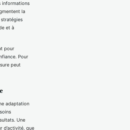
s informations
ugmentent la
 stratégies
de et à
nt pour
nfiance. Pour
esure peut
e
une adaptation
soins
sultats. Une
 d’activité, que