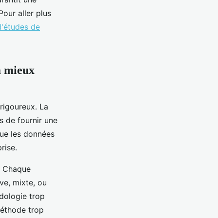
our aller plus
d'études de
a mieux
rigoureux. La
s de fournir une
que les données
rise.
s. Chaque
ve, mixte, ou
odologie trop
méthode trop