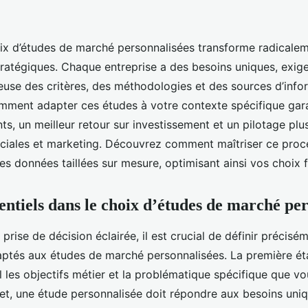
oix d’études de marché personnalisées transforme radicaleme
tratégiques. Chaque entreprise a des besoins uniques, exig
reuse des critères, des méthodologies et des sources d’info
ent adapter ces études à votre contexte spécifique gara
nts, un meilleur retour sur investissement et un pilotage plu
iales et marketing. Découvrez comment maîtriser ce proc
des données taillées sur mesure, optimisant ainsi vos choix f
sentiels dans le choix d’études de marché pe
 prise de décision éclairée, il est crucial de définir précisém
aptés aux études de marché personnalisées. La première ét
l les objectifs métier et la problématique spécifique que v
fet, une étude personnalisée doit répondre aux besoins uni