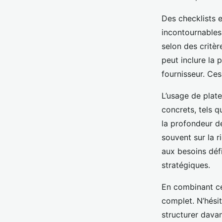
Des checklists e
incontournables
selon des critèr
peut inclure la 
fournisseur. Ces
L’usage de plat
concrets, tels q
la profondeur d
souvent sur la r
aux besoins défi
stratégiques.
En combinant ce
complet. N’hési
structurer davan