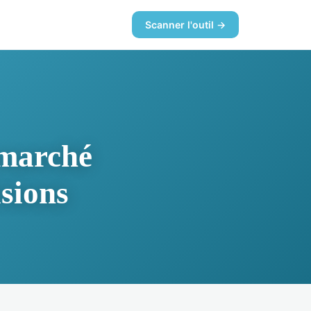
Scanner l'outil →
 marché
isions