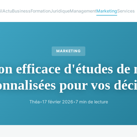
il
Actu
Business
Formation
Juridique
Management
Marketing
Services
MARKETING
ion efficace d'études de
nnalisées pour vos déc
Théa
•
17 février 2026
•
7 min de lecture