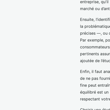
entreprise, qu'
marché ou d’ant
Ensuite, l’ident
la problématiqu
précises —, ou q
Par exemple, po
consommateurs 
pertinents assur
ajoutée de l’étu
Enfin, il faut a
de ne pas fourni
fine peut entraî
équilibré est un
respectant votr
Choisir une étu