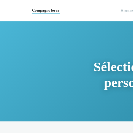
Accue
Sélect
perso