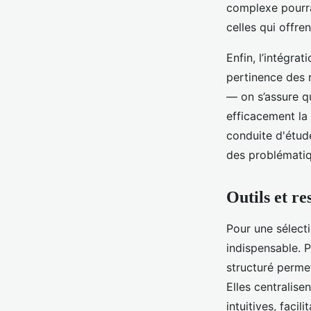
complexe pourrai
celles qui offren
Enfin, l’intégra
pertinence des r
— on s’assure q
efficacement la
conduite d'étud
des problématiq
Outils et re
Pour une sélecti
indispensable. 
structuré permet
Elles centralis
intuitives, facil