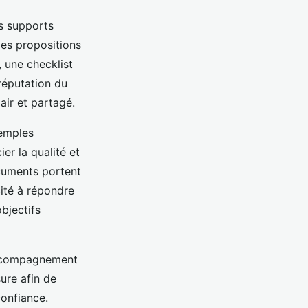
es supports
des propositions
, une checklist
 réputation du
lair et partagé.
xemples
er la qualité et
ocuments portent
cité à répondre
bjectifs
 accompagnement
ure afin de
confiance.