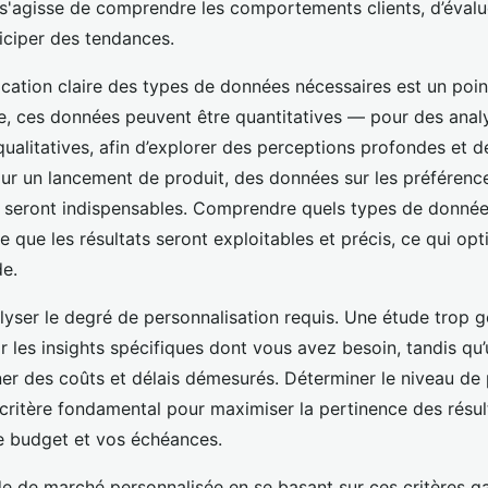
il s'agisse de comprendre les comportements clients, d’éval
iciper des tendances.
ification claire des types de données nécessaires est un poin
e, ces données peuvent être quantitatives — pour des analy
ualitatives, afin d’explorer des perceptions profondes et d
ur un lancement de produit, des données sur les préférenc
seront indispensables. Comprendre quels types de donnée
e que les résultats seront exploitables et précis, ce qui opt
de.
nalyser le degré de personnalisation requis. Une étude trop g
r les insights spécifiques dont vous avez besoin, tandis qu
ner des coûts et délais démesurés. Déterminer le niveau de
 critère fondamental pour maximiser la pertinence des résul
e budget et vos échéances.
de de marché personnalisée en se basant sur ces critères ga