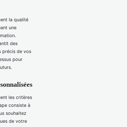
nt la qualité
eant une
rmation.
ntit des
s précis de vos
essus pour
uturs.
rsonnalisées
ent les critères
ape consiste à
ous souhaitez
ques de votre